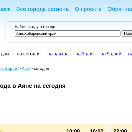
овск
Все города региона
О проекте
Обратная
Найти погоду в городе
 дни:
на сегодня
на завтра
на 3 дня
на 5 дней
н
кий край
>
Аян
> сегодня
ода в Аяне на сегодня
10:00
16:00
22:00