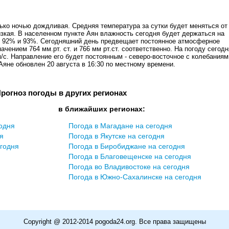
ько ночью дождливая. Средняя температура за сутки будет меняться от
изкая. В населенном пункте Аян влажность сегодня будет держаться на
и 92% и 93%. Сегодняшний день предвещает постоянное атмосферное
ением 764 мм.рт. ст. и 766 мм рт.ст. соответственно. На погоду сегодн
м/c. Направление его будет постоянным - северо-восточное с колебаниям
 Аяне обновлен 20 августа в 16:30 по местному времени.
рогноз погоды в других регионах
в ближайших регионах:
годня
Погода в Магадане на сегодня
я
Погода в Якутске на сегодня
егодня
Погода в Биробиджане на сегодня
Погода в Благовещенске на сегодня
Погода во Владивостоке на сегодня
Погода в Южно-Сахалинске на сегодня
Copyright @ 2012-2014 pogoda24.org. Все права защищены