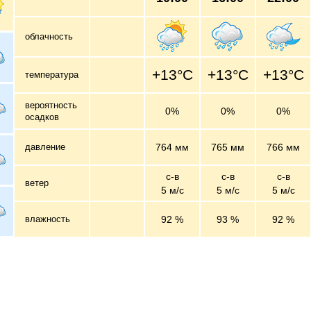
облачность
+13°C
+13°C
+13°C
температура
вероятность
0%
0%
0%
осадков
давление
764 мм
765 мм
766 мм
с-в
с-в
с-в
ветер
5 м/c
5 м/c
5 м/c
влажность
92 %
93 %
92 %