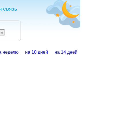
 связь
а неделю
на 10 дней
на 14 дней